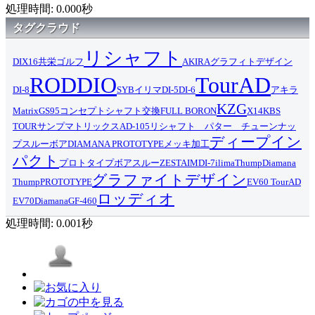
処理時間: 0.000秒
タグクラウド
リシャフト
DI
X16
共栄ゴルフ
AKIRA
グラフィトデザイン
RODDIO
TourAD
DI-8
SYB
イリマ
DI-5
DI-6
アキラ
KZG
Matrix
GS95
コンセプト
シャフト交換
FULL BORON
X14
KBS
TOUR
サンプ
マトリックス
AD-105
リシャフト パター チューンナッ
ディープイン
プ
スルーボア
DIAMANA PROTOTYPE
メッキ加工
パクト
プロトタイプ
ボアスルー
ZESTAIM
DI-7
ilima
Thump
Diamana
グラファイトデザイン
Thump
PROTOTYPE
EV60 TourAD
ロッディオ
EV70
Diamana
GF-460
処理時間: 0.001秒