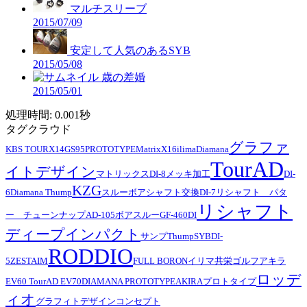
マルチスリーブ
2015/07/09
安定して人気のあるSYB
2015/05/08
歳の差婚
2015/05/01
処理時間: 0.001秒
タグクラウド
グラファ
KBS TOUR
X14
GS95
PROTOTYPE
Matrix
X16
ilima
Diamana
TourAD
イトデザイン
マトリックス
DI-8
メッキ加工
DI-
KZG
6
Diamana Thump
スルーボア
シャフト交換
DI-7
リシャフト パタ
リシャフト
ー チューンナップ
AD-105
ボアスルー
GF-460
DI
ディープインパクト
サンプ
Thump
SYB
DI-
RODDIO
5
ZESTAIM
FULL BORON
イリマ
共栄ゴルフ
アキラ
ロッデ
EV60 TourAD EV70
DIAMANA PROTOTYPE
AKIRA
プロトタイプ
ィオ
グラフィトデザイン
コンセプト