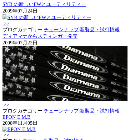
SYB の新しいFWとユーティリティー
2009年07月24日
>>
ブログカテゴリー
チューンナップ
|
新製品・試打情報
ディアマナからスティンガー発売
2009年07月22日
>>
ブログカテゴリー
チューンナップ
|
新製品・試打情報
EPON E.M.B
2008年11月05日
>>