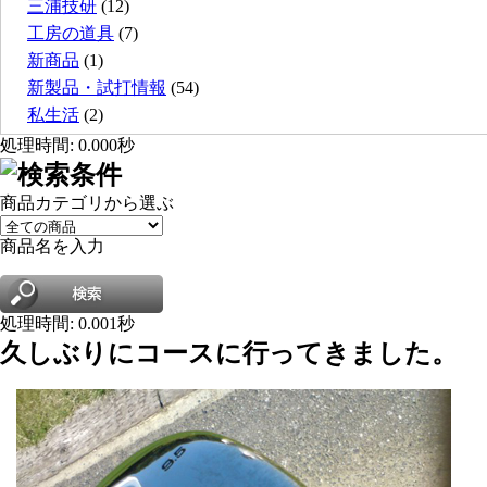
三浦技研
(12)
工房の道具
(7)
新商品
(1)
新製品・試打情報
(54)
私生活
(2)
処理時間: 0.000秒
商品カテゴリから選ぶ
商品名を入力
処理時間: 0.001秒
久しぶりにコースに行ってきました。